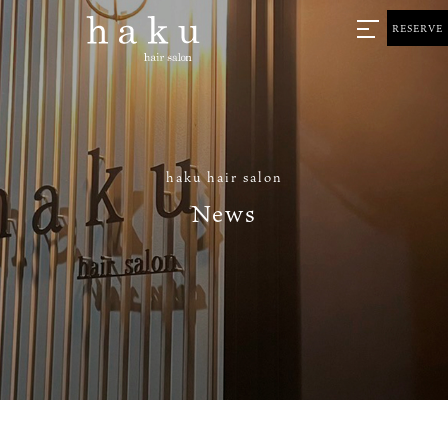
RESERVE
haku hair salon
News