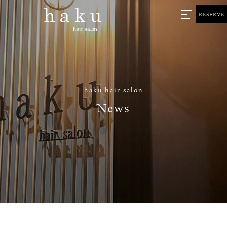
RESERVE
haku hair salon
News