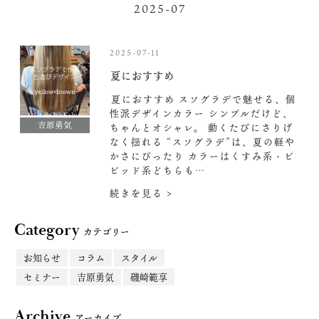
2025-07
2025-07-11
️夏におすすめ
️夏におすすめ スソグラデで魅せる、個
性派デザインカラー シンプルだけど、
吉原勇気
ちゃんとオシャレ。 動くたびにさりげ
なく揺れる “スソグラデ”は、夏の軽や
かさにぴったり カラーはくすみ系・ビ
ビッド系どちらも…
続きを見る >
Category
カテゴリー
お知らせ
コラム
スタイル
セミナー
吉原勇気
磯崎範享
Archive
アーカイブ