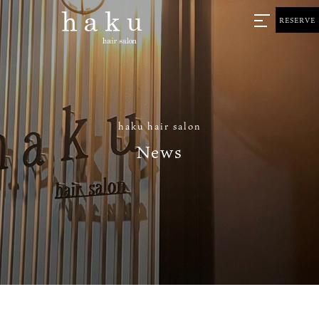
RESERVE
haku hair salon
News