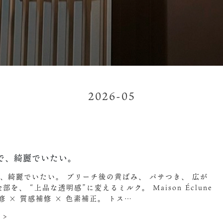
2026-05
0
で、綺麗でいたい。
、綺麗でいたい。 ブリーチ後の黄ばみ、 パサつき、 広が
部を、 “上品な透明感”に変えるミルク。 Maison Éclune
補修 × 質感補修 × 色素補正。 トス…
 >