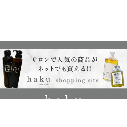
c
2024
haku hair salon
All Rights Reserved.