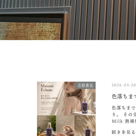
2026-05-2
吉原勇気
色落ちま
色落ちまで
り。 その全
Milk 熱
続きを見る