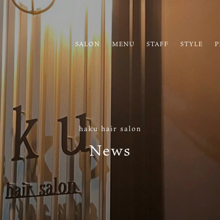
SALON
MENU
STAFF
STYLE
P
haku hair salon
News