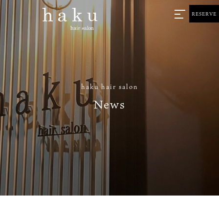
RESERVE
haku hair salon
News