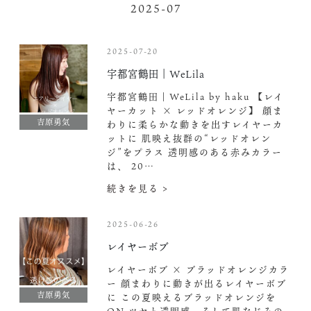
2025-07
2025-07-20
宇都宮鶴田｜WeLila
宇都宮鶴田｜WeLila by haku 【レイ
ヤーカット × レッドオレンジ】 顔ま
吉原勇気
わりに柔らかな動きを出すレイヤーカ
ットに 肌映え抜群の“レッドオレン
ジ”をプラス 透明感のある赤みカラー
は、 20…
続きを見る >
2025-06-26
レイヤーボブ
レイヤーボブ × ブラッドオレンジカラ
ー
顔まわりに動きが出るレイヤーボブ
吉原勇気
に この夏映えるブラッドオレンジを