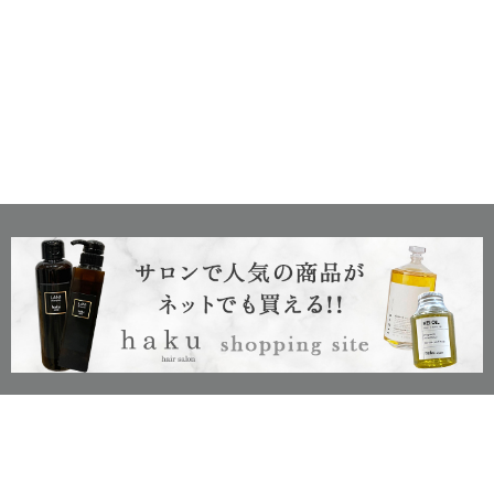
c
2024
haku hair salon