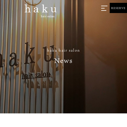
RESERVE
haku hair salon
News