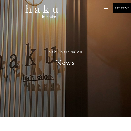
RESERVE
haku hair salon
News