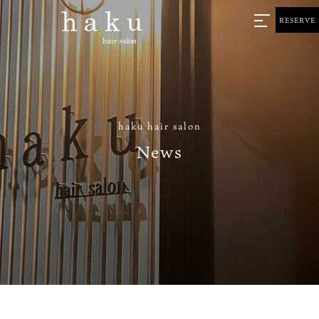
RESERVE
haku hair salon
News