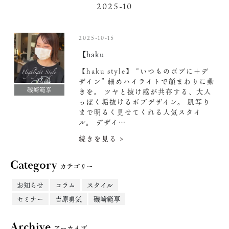
2025-10
2025-10-15
【haku
【haku style】 “いつものボブに＋デ
ザイン” 細めハイライトで顔まわりに動
磯崎範享
きを。 ツヤと抜け感が共存する、大人
っぽく垢抜けるボブデザイン。 肌写り
まで明るく見せてくれる人気スタイ
ル。 デザイ…
続きを見る >
Category
カテゴリー
お知らせ
コラム
スタイル
セミナー
吉原勇気
磯崎範享
Archive
アーカイブ