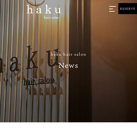
RESERVE
haku hair salon
News