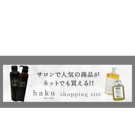
c
2024
haku hair salon