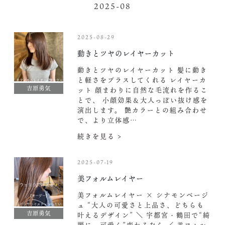
2025-08
2025-08-29
動きとツヤのレイヤーカット‍
動きとツヤのレイヤーカット‍
髪に動き
と軽さをプラスしてくれる レイヤーカ
吉原勇気
ット 顔まわりに自然な毛流れを作るこ
とで、 小顔効果＆大人っぽい抜け感を
演出します。 艶カラーとの組み合わせ
で、より立体感…
続きを見る >
2025-07-19
美フォルムレイヤー
美フォルムレイヤー × シナモンベージ
ュ “大人の可愛さと上品さ、どちらも
吉原勇気
叶えるデザイン” ＼ 宇都宮・鶴田で“綺