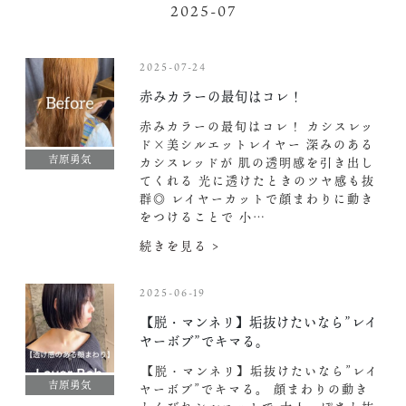
2025-07
2025-07-24
赤みカラーの最旬はコレ！
赤みカラーの最旬はコレ！ カシスレッ
ド×美シルエットレイヤー 深みのある
吉原勇気
カシスレッドが 肌の透明感を引き出し
てくれる
光に透けたときのツヤ感も抜
群◎ レイヤーカットで顔まわりに動き
をつけることで 小…
続きを見る >
2025-06-19
️【脱・マンネリ】垢抜けたいなら”レイ
ヤーボブ”でキマる。
️【脱・マンネリ】垢抜けたいなら”レイ
吉原勇気
ヤーボブ”でキマる。 顔まわりの動き