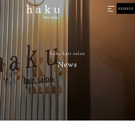
RESERVE
haku hair salon
News