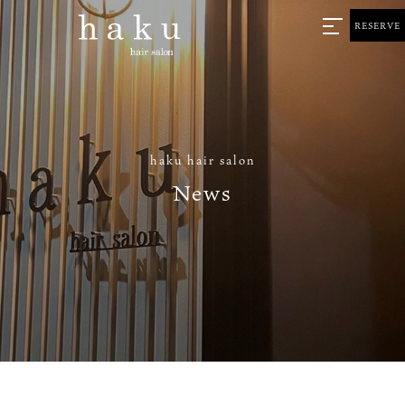
RESERVE
haku hair salon
News