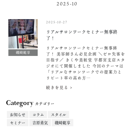
2025-10
2025-10-27
リアルサロンワークセミナー無事終
了！
リアルサロンワークセミナー無事終
磯崎範享
了！ 美容師さん必見企画 ＼ゼロ失客を
目指す／ きくや美粧堂 宇都宮支店スタ
ジオにて開催しました️ 今回のテーマは
「リアルなサロンワークでの提案力と
リピート率の高め方…
続きを見る >
Category
カテゴリー
お知らせ
コラム
スタイル
セミナー
吉原勇気
磯崎範享