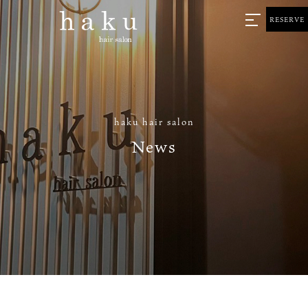
RESERVE
haku hair salon
News