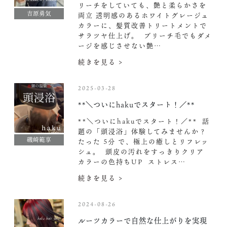
リーチをしていても、艶と柔らかさを
吉原勇気
両立 透明感のあるホワイトグレージュ
カラーに、髪質改善トリートメントで
サラツヤ仕上げ。 ️ ブリーチ毛でもダメ
ージを感じさせない艶…
続きを見る >
2025-03-28
**＼ついにhakuでスタート！／**
**＼ついにhakuでスタート！／** ‍
話
題の「頭浸浴」体験してみませんか？
磯崎範享
たった 5分 で、極上の癒しとリフレッ
シュ。
頭皮の汚れをすっきりクリア
カラーの色持ちUP
ストレス…
続きを見る >
2024-08-26
ルーツカラーで自然な仕上がりを実現