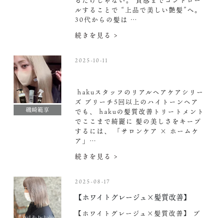
るだけじゃない。 質感までコントロー
ルすることで “上品で美しい艶髪”へ。
30代からの髪は …
続きを見る >
2025-10-11
hakuスタッフのリアルヘアケアシリー
ズ ブリーチ5回以上のハイトーンヘア
磯崎範享
でも、 hakuの髪質改善トリートメント
でここまで綺麗に 髪の美しさをキープ
するには、 「サロンケア × ホームケ
ア」…
続きを見る >
2025-08-17
【ホワイトグレージュ×髪質改善】
【ホワイトグレージュ×髪質改善】 ブ