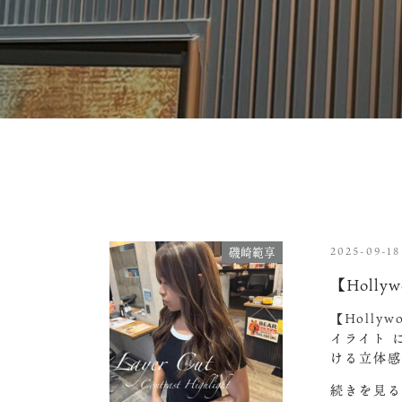
2025-09-18
磯崎範享
【Hollyw
【Hollyw
イライト 
ける立体
続きを見る