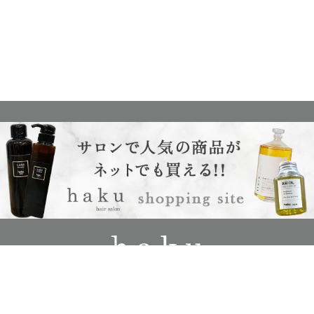
c
2024
haku hair salon
All Rights Reserved.