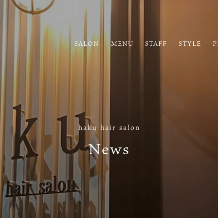
SALON
MENU
STAFF
STYLE
P
haku hair salon
News