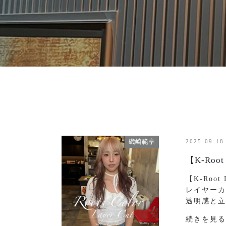
磯崎範享
2025-09-18
【K-Root
【K-Roo
レイヤーカ
透明感と立
続きを見る