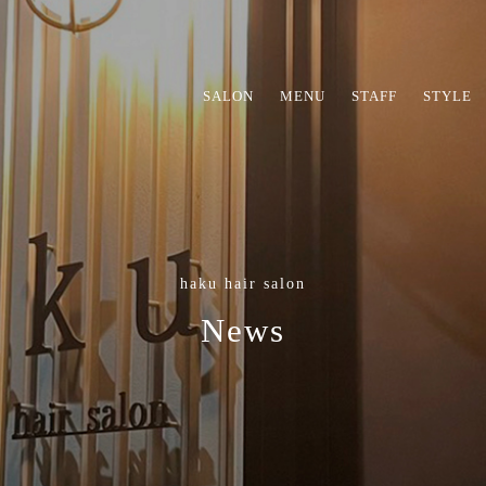
SALON
MENU
STAFF
STYLE
haku hair salon
News