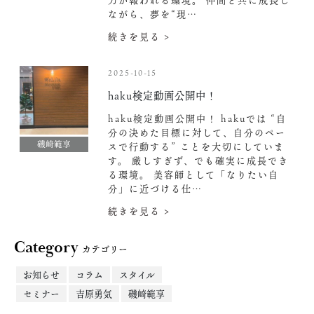
力が報われる環境。 仲間と共に成長し
ながら、夢を“現…
続きを見る >
2025-10-15
haku検定動画公開中！
haku検定動画公開中！ hakuでは “自
分の決めた目標に対して、自分のペー
磯崎範享
スで行動する” ことを大切にしていま
す。 厳しすぎず、でも確実に成長でき
る環境。 美容師として「なりたい自
分」に近づける仕…
続きを見る >
Category
カテゴリー
お知らせ
コラム
スタイル
セミナー
吉原勇気
磯崎範享