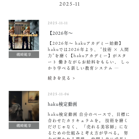
2025-11
2025-11-11
【2026年〜
【2026年〜 hakuアカデミー始動】
hakuでは2026年より、 “技術 × 人間
磯崎範享
力”を磨く【hakuアカデミー】がスタ
ート 働きながらお給料をもらい、 しっ
かり学べる新しい教育システム‍
…
続きを見る >
2025-11-06
haku検定動画
haku検定動画 自分のペースで、目標に
合わせたカリキュラムを。 技術を磨く
磯崎範享
だけじゃなく、 「売れる美容師」にな
るための仕組みと考え方が学べる。 努