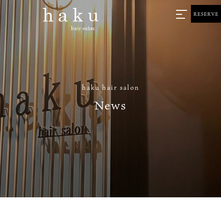
RESERVE
haku hair salon
News