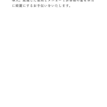
導入。厳選した薬剤とメニューでお客様の髪を本当
に綺麗にするお手伝いをいたします。