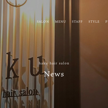
SALON
MENU
STAFF
STYLE
P
haku hair salon
News