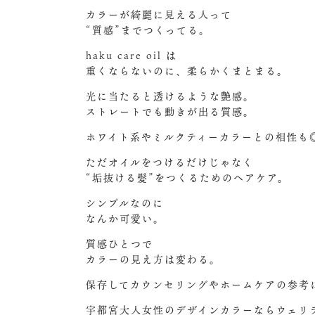
カラーが綺麗に見える人って
“質感”までつくってる。
haku care oil は
重くならないのに、柔らかくまとまる。
光に当たると透けるような艶感。
ストレートでも動きが出る質感。
ホワイト系やミルクティーカラーとの相性も
ただオイルをつけるだけじゃなく
“垢抜ける髪”をつくるためのヘアケア。
シンプルなのに
なんか可愛い。
質感ひとつで
カラーの見え方は変わる。
保存してカウンセリングやホームケアの参考
宇都宮大人女性のデザインカラーならウェリ