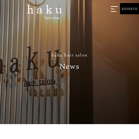
RESERVE
haku hair salon
News