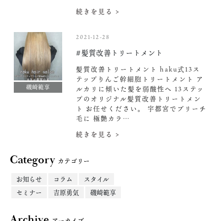
続きを見る >
2021-12-28
#髪質改善トリートメント
髪質改善トリートメント haku式13ス
テップりんご幹細胞トリートメント ア
磯崎範享
ルカリに傾いた髪を弱酸性へ 13ステッ
プのオリジナル髪質改善トリートメン
ト お任せください。 宇都宮でブリーチ
毛に 極艶カラ…
続きを見る >
Category
カテゴリー
お知らせ
コラム
スタイル
セミナー
吉原勇気
磯崎範享
Archive
アーカイブ