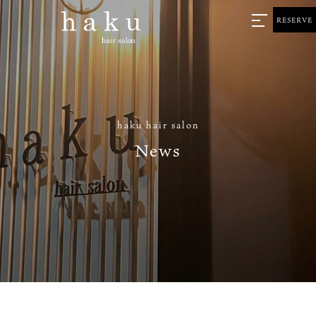
RESERVE
haku hair salon
News