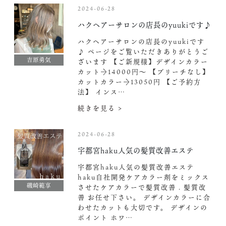
2024-06-28
ハクヘアーサロンの店長のyuukiです♪
ハクヘアーサロンの店長のyuukiです
♪ ページをご覧いただきありがとうご
吉原勇気
ざいます 【ご新規様】デザインカラー
カット→14000円〜 【ブリーチなし】
カットカラー→13050円 【ご予約方
法】 インス…
続きを見る >
2024-06-28
宇都宮haku人気の髪質改善エステ
宇都宮haku人気の髪質改善エステ
haku自社開発ケアカラー剤をミックス
磯崎範享
させたケアカラーで髪質改善 . 髪質改
善 お任せ下さい。 デザインカラーに合
わせたカットも大切です。 デザインの
ポイント ホワ…