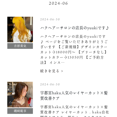
2024-06
2024-06-30
ハクヘアーサロンの店長のyuukiです♪
ハクヘアーサロンの店長のyuukiです
♪ ページをご覧いただきありがとうご
吉原勇気
ざいます 【ご新規様】デザインカラー
カット→18000円〜 【ブリーチなし】
カットカラー→13050円 【ご予約方
法】 インス…
続きを見る >
2024-06-30
宇都宮haku人気のレイヤーカット×髪
質改善ケア
宇都宮haku人気のレイヤーカット×髪
磯崎範享
質改善ケア レイヤーカット . haku自社