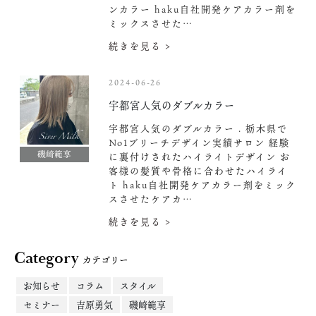
ンカラー haku自社開発ケアカラー剤を
ミックスさせた…
続きを見る >
2024-06-26
宇都宮人気のダブルカラー
宇都宮人気のダブルカラー . 栃木県で
No1ブリーチデザイン実績サロン 経験
磯崎範享
に裏付けされたハイライトデザイン お
客様の髪質や骨格に合わせたハイライ
ト haku自社開発ケアカラー剤をミック
スさせたケアカ…
続きを見る >
Category
カテゴリー
お知らせ
コラム
スタイル
セミナー
吉原勇気
磯崎範享