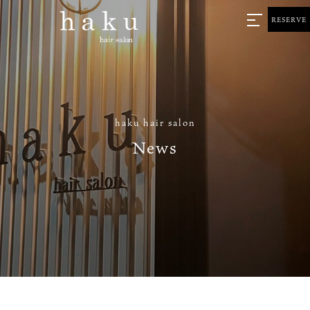
RESERVE
haku hair salon
News