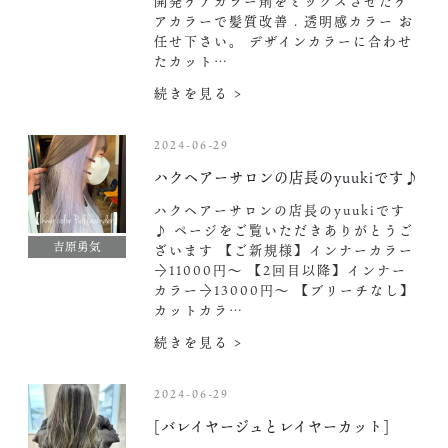
開発ケアカラー剤をミックスさせたケ
アカラーで髪質改善 . 透明感カラー お
任せ下さい。 デザインカラーに合わせ
たカット…
続きを見る >
2024-06-29
ハクヘアーサロンの店長のyuukiです♪
ハクヘアーサロンの店長のyuukiです
♪ ページをご覧いただきありがとうご
吉原勇気
ざいます 【ご新規様】インナーカラー
→11000円〜 【2回目以降】インナー
カラー→13000円〜 【ブリーチなし】
カットカラ…
続きを見る >
2024-06-29
[バレイヤージュとレイヤーカット]