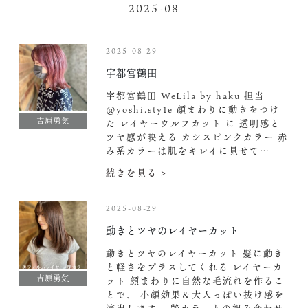
2025-08
2025-08-29
宇都宮鶴田
宇都宮鶴田 WeLila by haku 担当
@yoshi.sty1e 顔まわりに動きをつけ
吉原勇気
た レイヤーウルフカット に 透明感と
ツヤ感が映える カシスピンクカラー 赤
み系カラーは肌をキレイに見せて…
続きを見る >
2025-08-29
動きとツヤのレイヤーカット‍
動きとツヤのレイヤーカット‍
髪に動き
と軽さをプラスしてくれる レイヤーカ
吉原勇気
ット 顔まわりに自然な毛流れを作るこ
とで、 小顔効果＆大人っぽい抜け感を