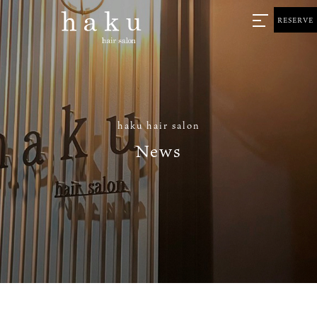
RESERVE
haku hair salon
News