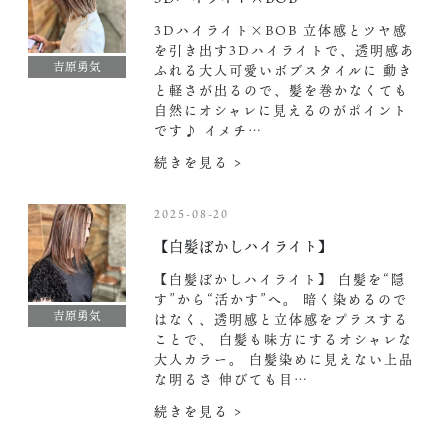
3Dハイライト×BOB 立体感とツヤ感
を引き出す3Dハイライトで、透明感あ
吉原勇気
ふれる大人可愛いボブスタイルに‍
動き
と軽さが出るので、髪を巻かなくても
自然にオシャレに見えるのがポイント
です♪
イメチ…
続きを見る >
2025-08-20
【白髪ぼかしハイライト】
【白髪ぼかしハイライト】 白髪を“隠
す”から“活かす”へ。 暗く染めるので
吉原勇気
はなく、透明感と立体感をプラスする
ことで、 白髪も味方にするオシャレな
大人カラー。 白髪染めに見えない上品
な明るさ 伸びても目…
続きを見る >