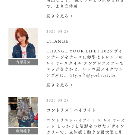
演出します。 艶カラーとの組み合わせ
で、より立体感…
続きを見る >
2025-08-29
CHANGE
CHANGE YOUR LIFE！2025 ヴィ
ンテージをテーマに髪型はトレンドの
吉原勇気
レイヤースタイル アンブレラカラーで
エッジをきかせ、レトロ風メイクでシ
ンプルに。 Style→@yoshi.sty1e…
続きを見る >
2025-08-29
コントラストハイライト
コントラストハイライト × レイヤーカ
ット しっかりと陰影をつけたデザイン
磯崎範享
カラーで、立体感と動きを最大限に引