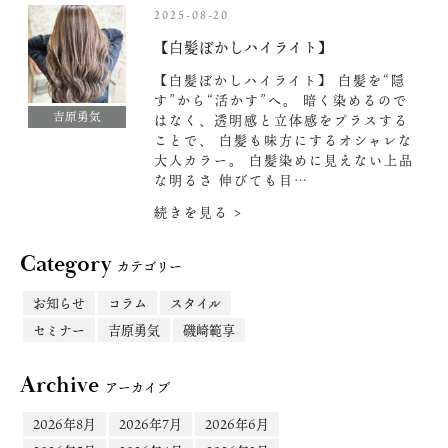
2025-08-20
【白髪ぼかしハイライト】
【白髪ぼかしハイライト】 白髪を“隠
す”から“活かす”へ。 暗く染めるので
吉原勇気
はなく、透明感と立体感をプラスする
ことで、 白髪も味方にするオシャレな
大人カラー。 白髪染めに見えない上品
な明るさ 伸びても目…
続きを見る >
Category
カテゴリー
お知らせ
コラム
スタイル
セミナー
吉原勇気
磯崎範享
Archive
アーカイブ
2026年8月
2026年7月
2026年6月