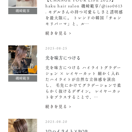
【CHANGE YOUR LIFE 2025】
haku hair salon 磯崎範享/@iso0613
磯崎範享
. モデルさんの持つ可愛らしさと透明感
を最大限に。 トレンドの韓国「チャン
モリパーマ」と、ル…
続きを見る >
2025-08-25
光を味方につける
光を味方につける ハイライトグラデー
ション × レイヤーカット 細かく入れ
磯崎範享
たハイライトが自然な立体感を演出
し、 毛先にかけてグラデーションで柔
らかく抜けるデザイン。 レイヤーカッ
トをプラスすることで、…
続きを見る >
2025-08-20
3Dハイライト×BOB