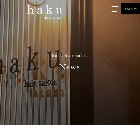
RESERVE
haku hair salon
News