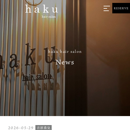
RESERVE
haku hair salon
News
2026-05-29
吉原勇気