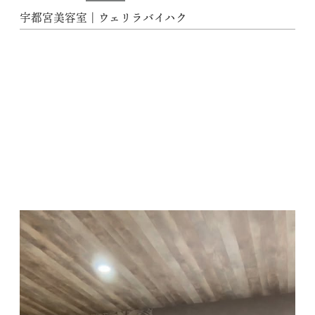
宇都宮美容室｜ウェリラバイハク
動
画
プ
レ
ー
ヤ
ー