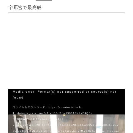
宇都宮で最高級
動
Media error: Format(s) not supported or source(s) not
画
found
プ
ファイルをダウンロード: https://scontent-itm1-
レ
1.cdninstagram.com/o1/v/t16/f1/m69/GA9NLxE4QE-
ー
DTB0EADPt61ITEs1mbq_EAAAF?
ヤ
efg=eyJ2ZW5jb2RlX3RhZyI6InZ0c192b2RfdXJsZ2VuLmNsaXBzLnVua
ー
25vd24tQzMuNzIwLmRhc2hfYmFzZWxpbmVfMV92MSJ9&_nc_ht=scon