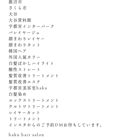
鹿沼市
さくら市
大谷
大谷資料館
宇都宮インターパーク
バレイヤージュ
顔まわりレイヤー
顔まわりカット
韓国ヘア
外国人風カラー
白髪ぼかしハイライト
酸性ストレート
髪質改善トリートメント
髪質改善エステ
宇都宮美容室haku
白髪染め
エックストリートメント
ウルトワトリートメント
レイヤーカット
トリートメント
インスタからのご予約DM️お待ちしています。
haku hair salon