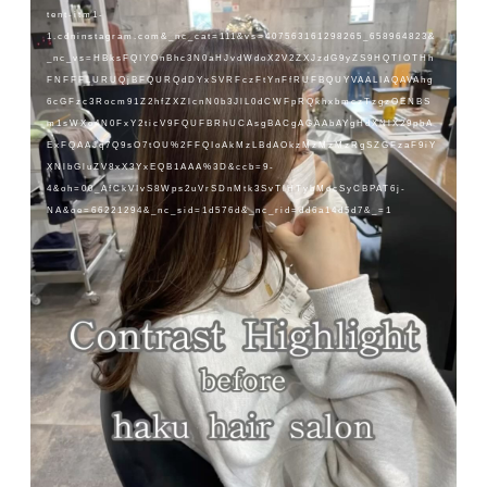
tent-itm1-
1.cdninstagram.com&_nc_cat=111&vs=407563161298265_658964823&
_nc_vs=HBksFQIYOnBhc3N0aHJvdWdoX2V2ZXJzdG9yZS9HQTlOTHh
FNFFFLURUQjBFQURQdDYxSVRFczFtYnFfRUFBQUYVAALIAQAVAhg
6cGFzc3Rocm91Z2hfZXZlcnN0b3JlL0dCWFpRQkhxbmczTzgzOENBS
m1sWXo4N0FxY2ticV9FQUFBRhUCAsgBACgAGAAbAYgHdXNlX29pbA
ExFQAAJq7Q9sO7tOU%2FFQIoAkMzLBdAOkzMzMzMzRgSZGFzaF9iY
XNlbGluZV8xX3YxEQB1AAA%3D&ccb=9-
4&oh=00_AfCkVIvS8Wps2uVrSDnMtk3SvTlHTybMocSyCBPAT6j-
NA&oe=66221294&_nc_sid=1d576d&_nc_rid=dd6a14d5d7&_=1
宇都宮で最高級 ハイライト
お任せ下さい。
栃木県で1番ブリーチ、デザインカラーをしています
お客様の約90%の方がブリーチしています。
カラーメーカー講師
美容師さん向けのセミナーもさせて頂いています。
本物の技術を体験したいお客様
@iso0613
@iso0613