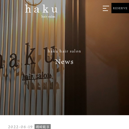
RESERVE
haku hair salon
News
2022-06-19
磯崎範享