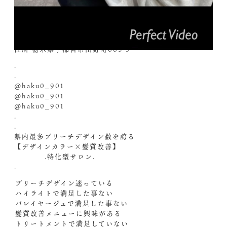
@iso0613 ︎DM️下さい
.
2021/09/01 New Open
haku hair salon
住所 栃木県宇都宮市田野町665-5
.
.
@haku0_901
@haku0_901
@haku0_901
.
.
県内最多ブリーチデザイン数を誇る
【デザインカラー×髪質改善】
.特化型サロン.
.
️ブリーチデザイン迷っている
️ハイライトで満足した事ない
️バレイヤージュで満足した事ない
️髪質改善メニューに興味がある
️トリートメントで満足していない