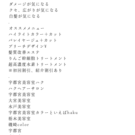
️ダメージが気になる
️クセ、広がりが気になる
️白髪が気になる
.
️オススメメニュー️
ハイライトカラー＋カット
バレイヤージュ＋カット
ブリーチデザイン¥
髪質改善エステ
りんご幹細胞トリートメント
超高濃度水素トリートメント
※初回割引、紹介割引あり
.
宇都宮美容室ハク
ハクヘアーサロン
宇都宮美容室
大宮美容室
水戸美容室
宇都宮美容室カラーといえばhaku
栃木美容室
磯崎color
宇都宮