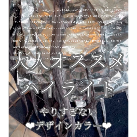
ent-itm1-
1.cdninstagram.com&_nc_cat=104&vs=413003513919105_4033753570
&_nc_vs=HBksFQIYOnBhc3N0aHJvdWdoX2V2ZXJzdG9yZS9HQ2w1WF
JEd0dVZ3lJZFVFQUttcHNwLXJGWm9MYnFfRUFBQUYVAALIAQAVAhg
6cGFzc3Rocm91Z2hfZXZlcnN0b3JlL0dNVUxZeERRUG5aNDc2Z0JBQ
UIxOFZTZ29Qb2VicV9FQUFBRhUCAsgBACgAGAAbAYgHdXNlX29pbA
ExFQAAJvS%2B4ff31NI%2FFQIoAkMzLBdANHdLxqfvnhgSZGFzaF9iY
XNlbGluZV8xX3YxEQB1AAA%3D&ccb=9-
4&oh=00_AfBOubgAztlZ_iQ4O1KQRO_LawjNBea52uX-
LuNZAVi4UA&oe=66221228&_nc_sid=1d576d&_nc_rid=b3036770eb&_
=1
宇都宮で最高級 ブリーチ
ハイライトデザイン
お任せ下さい。
※細めで可愛いお洒落ハイライト
お客様の好みに合わせてデザイン
.
栃木県で1番ブリーチ、デザインカラーをしています
お客様の約90%の方がブリーチしています。
カラーメーカー講師