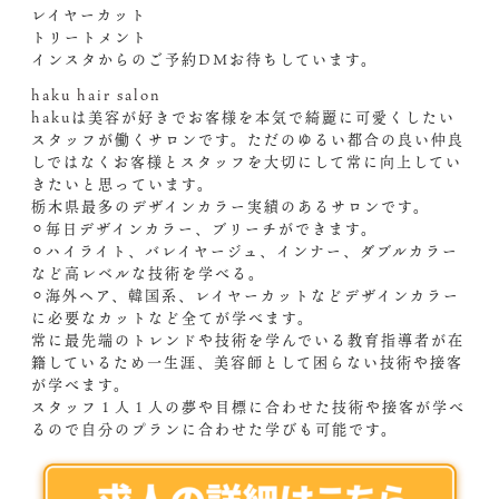
レイヤーカット
トリートメント
インスタからのご予約DM️お待ちしています。
haku hair salon
hakuは美容が好きでお客様を本気で綺麗に可愛くしたい
スタッフが働くサロンです。ただのゆるい都合の良い仲良
しではなくお客様とスタッフを大切にして常に向上してい
きたいと思っています。
栃木県最多のデザインカラー実績のあるサロンです。
⚪︎毎日デザインカラー、ブリーチができます。
⚪︎ハイライト、バレイヤージュ、インナー、ダブルカラー
など高レベルな技術を学べる。
⚪︎海外ヘア、韓国系、レイヤーカットなどデザインカラー
に必要なカットなど全てが学べます。
常に最先端のトレンドや技術を学んでいる教育指導者が在
籍しているため一生涯、美容師として困らない技術や接客
が学べます。
スタッフ１人１人の夢や目標に合わせた技術や接客が学べ
るので自分のプランに合わせた学びも可能です。