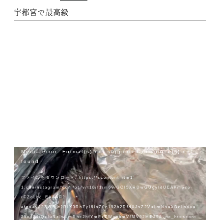
宇都宮で最高級
動
Media error: Format(s) not supported or source(s) not
画
found
プ
ファイルをダウンロード: https://scontent-itm1-
レ
1.cdninstagram.com/o1/v/t16/f1/m69/GCl5XRDwGUgyIdUEAKmpsp-
ー
rFZoLbq_EAAAF?
ヤ
efg=eyJ2ZW5jb2RlX3RhZyI6InZ0c192b2RfdXJsZ2VuLmNsaXBzLnVua
ー
25vd24tQzIuNzIwLmRhc2hfYmFzZWxpbmVfMV92MSJ9&_nc_ht=scont