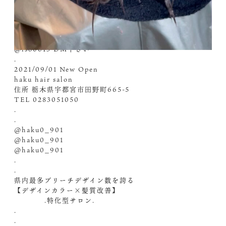
美容師さん向けのセミナーもさせて頂いています。
本物の技術を体験したいお客様
@iso0613
@iso0613
@iso0613 ︎DM️下さい
.
2021/09/01 New Open
haku hair salon
住所 栃木県宇都宮市田野町665-5
TEL 0283051050
.
.
@haku0_901
@haku0_901
@haku0_901
.
.
県内最多ブリーチデザイン数を誇る
【デザインカラー×髪質改善】
.特化型サロン.
.
.