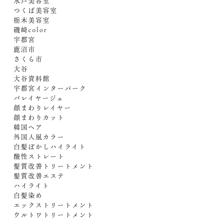
水戸美容室
つくば美容室
栃木美容室
磯崎color
宇都宮
鹿沼市
さくら市
大谷
大谷資料館
宇都宮インターパーク
バレイヤージュ
顔まわりレイヤー
顔まわりカット
韓国ヘア
外国人風カラー
白髪ぼかしハイライト
酸性ストレート
髪質改善トリートメント
髪質改善エステ
ハイライト
白髪染め
エックストリートメント
ウルトワトリートメント