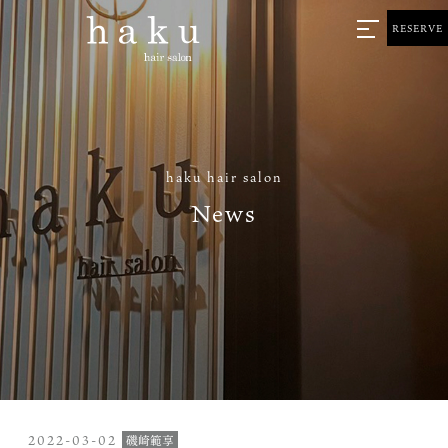
RESERVE
haku hair salon
News
2022-03-02
磯崎範享