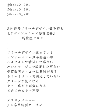
@haku0_901
@haku0_901
@haku0_901
.
.
県内最多ブリーチデザイン数を誇る
【デザインカラー×髪質改善】
.特化型サロン.
.
.
️ブリーチデザイン迷っている
️インナーカラー派手髪迷い中
️ハイライトで満足した事ない
️バレイヤージュで満足した事ない
️髪質改善メニューに興味がある
️トリートメントで満足していない
️ダメージが気になる
️クセ、広がりが気になる
️初めてのカラー不安
.
️オススメメニュー️
ＪＫ卒業特別クーポン