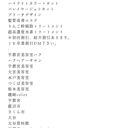
ハイライトカラー＋カット
バレイヤージュ＋カット
ブリーチデザイン
髪質改善エステ
りんご幹細胞トリートメント
超高濃度水素トリートメント
※初回割引、紹介割引あります。
ＪＫ卒業割引︎DM下さい。
.
宇都宮美容室ハク
ハクヘアーサロン
宇都宮美容室
大宮美容室
水戸美容室
つくば美容室
栃木美容室
磯崎color
宇都宮
鹿沼市
さくら市
大谷
大谷資料館