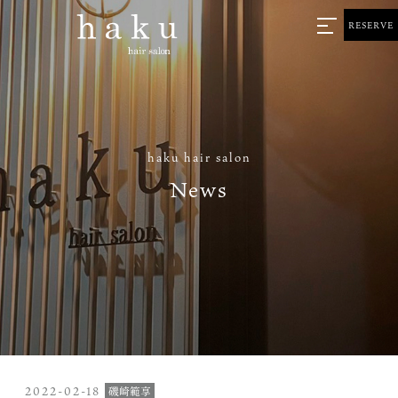
RESERVE
haku hair salon
News
2022-02-18
磯崎範享