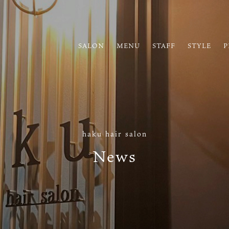
SALON
MENU
STAFF
STYLE
P
haku hair salon
News