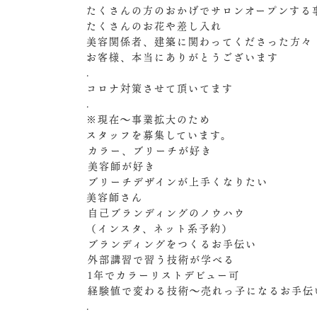
たくさんの方のおかげでサロンオープンする
たくさんのお花や差し入れ
美容関係者、建築に関わってくださった方々
お客様、本当にありがとうございます
.
コロナ対策させて頂いてます
.
※現在〜事業拡大のため
スタッフを募集しています。
︎カラー、ブリーチが好き
︎美容師が好き
︎ブリーチデザインが上手くなりたい
美容師さん
︎自己ブランディングのノウハウ
（インスタ、ネット系予約）
︎ブランディングをつくるお手伝い
︎外部講習で習う技術が学べる
︎1年でカラーリストデビュー可
︎経験値で変わる技術〜売れっ子になるお手伝
.