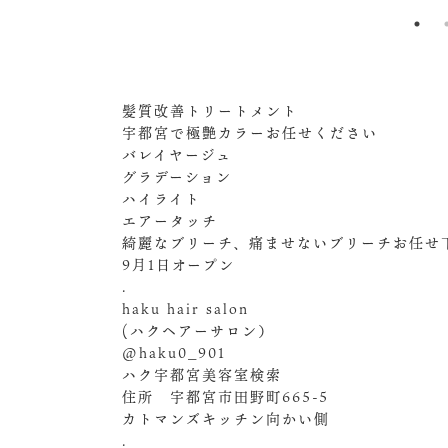
髪質改善トリートメント
宇都宮で極艶カラーお任せください
バレイヤージュ
グラデーション
ハイライト
エアータッチ
綺麗なブリーチ、痛ませないブリーチお任せ
9月1日オープン
.
haku hair salon
(ハクヘアーサロン）
@haku0_901
ハク宇都宮美容室︎検索
住所 宇都宮市田野町665-5
カトマンズキッチン向かい側
.