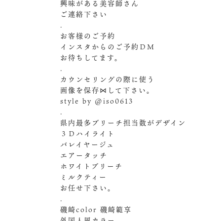
興味がある美容師さん
ご連絡下さい
.
お客様のご予約
インスタからのご予約ＤＭ️
お待ちしてます。
.
カウンセリングの際に使う
画像を保存⋈して下さい。
style by @iso0613
.
県内最多ブリーチ担当数がデザイン
３Ｄハイライト
バレイヤージュ
エアータッチ
ホワイトブリーチ
ミルクティー
お任せ下さい。
.
磯崎color 磯崎範享
外国人風カラー