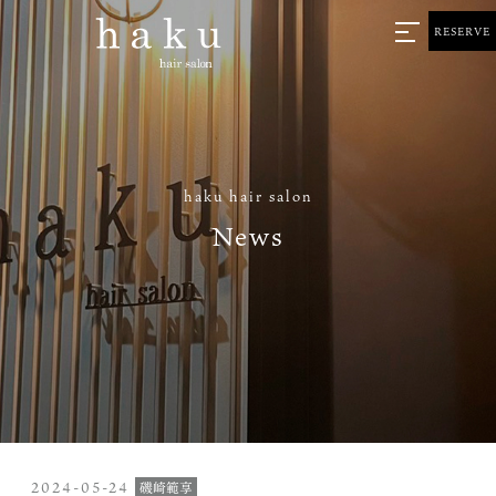
RESERVE
haku hair salon
News
2024-05-24
磯崎範享