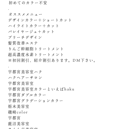
️初めてのカラー不安
.
️オススメメニュー️
デザインカラー＋ショートカット
ハイライトカラー＋カット
バレイヤージュ＋カット
ブリーチデザイン
髪質改善エステ
りんご幹細胞トリートメント
超高濃度水素トリートメント
※初回割引、紹介割引あります。︎DM下さい。
.
宇都宮美容室ハク
ハクヘアーサロン
宇都宮美容室
宇都宮美容室カラーといえばhaku
宇都宮ダブルカラー
宇都宮グラデーションカラー
栃木美容室
磯崎color
宇都宮
鹿沼美容室