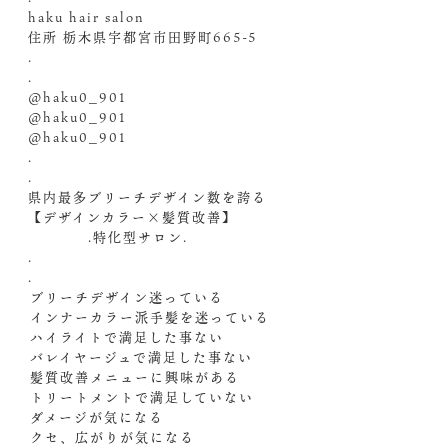
haku hair salon
住所 栃木県宇都宮市田野町665-5
.
.
@haku0_901
@haku0_901
@haku0_901
.
.
県内最多ブリーチデザイン数を誇る
【デザインカラー×髪質改善】
.特化型サロン.
.
.
️ブリーチデザイン迷っている
️インナーカラー派手髪を迷っている
️ハイライトで満足した事ない
️バレイヤージュで満足した事ない
️髪質改善メニューに興味がある
️トリートメントで満足していない
️ダメージが気になる
️クセ、広がりが気になる