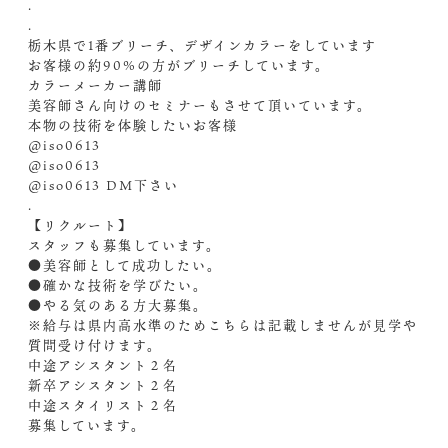
.
.
栃木県で1番ブリーチ、デザインカラーをしています
お客様の約90%の方がブリーチしています。
カラーメーカー講師
美容師さん向けのセミナーもさせて頂いています。
本物の技術を体験したいお客様
@iso0613
@iso0613
@iso0613 ︎DM️下さい
.
【リクルート】
スタッフも募集しています。
●美容師として成功したい。
●確かな技術を学びたい。
●やる気のある方大募集。
※給与は県内高水準のためこちらは記載しませんが見学や
質問受け付けます。
中途アシスタント２名
新卒アシスタント２名
中途スタイリスト２名
募集しています。
.