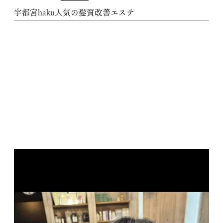
宇都宮haku人気の髪質改善エステ
動
画
プ
レ
ー
ヤ
ー