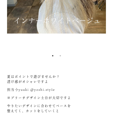
&_
2l
nc
15
1.
NZ
1
Bg
F
QA
A
&c
B
cb
&o
4&
e=
夏はポイントで遊びませんか？
透け感がオシャレですよ️
担当→yuuki @yoshi.sty1e
※ブリーチデザイン土台が大切ですよ‍
やりたいデザインに合わせてベースを
整えてく、カットをしていくと