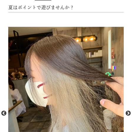
夏はポイントで遊びませんか？
動
t
M
画
f
プ
フ
レ
yP9
1.
ー
Y
ヤ
b
ー
sX
ef