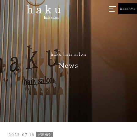
RESERVE
haku hair salon
News
2023-07-16
吉原勇気