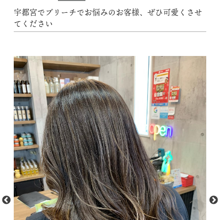
宇都宮でブリーチでお悩みのお客様、ぜひ可愛くさせ
てください
動
M
画
f
プ
フ
レ
1.
ー
U
ヤ
sv
ー