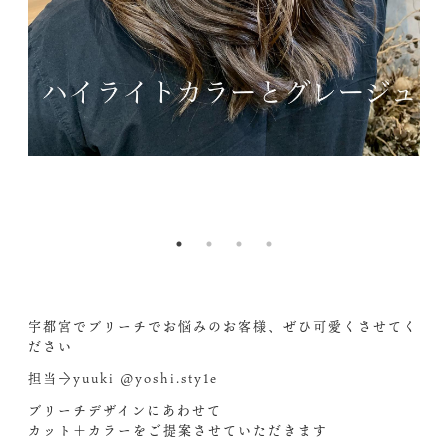
ef
2l
nc
1.
&
Y
G
2
b
s
宇都宮でブリーチでお悩みのお客様、ぜひ可愛くさせてく
ださい
担当→yuuki @yoshi.sty1e
ブリーチデザインにあわせて
カット＋カラーをご提案させていただきます