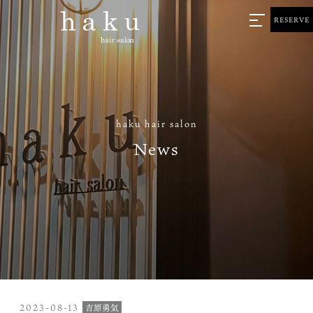
RESERVE
haku hair salon
News
2023-08-13
吉原勇気