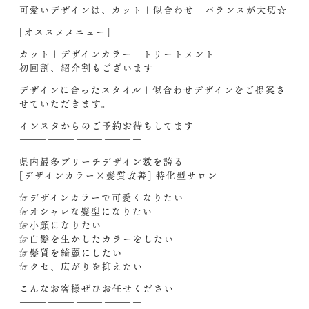
可愛いデザインは、カット＋似合わせ＋バランスが大切☆
[オススメメニュー]
カット＋デザインカラー＋トリートメント
初回割、紹介割もございます
デザインに合ったスタイル＋似合わせデザインをご提案さ
せていただきます。
インスタからのご予約お待ちしてます‍
—————————————
県内最多ブリーチデザイン数を誇る
[デザインカラー×髪質改善] 特化型サロン
☞デザインカラーで可愛くなりたい
☞オシャレな髪型になりたい
☞小顔になりたい
☞白髪を生かしたカラーをしたい
☞髪質を綺麗にしたい
☞クセ、広がりを抑えたい
こんなお客様ぜひお任せください‍
—————————————