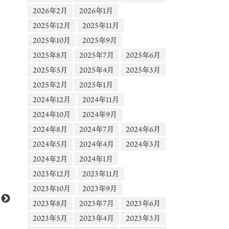
2026年2月
2026年1月
2025年12月
2025年11月
2025年10月
2025年9月
2025年8月
2025年7月
2025年6月
2025年5月
2025年4月
2025年3月
2025年2月
2025年1月
2024年12月
2024年11月
2024年10月
2024年9月
2024年8月
2024年7月
2024年6月
2024年5月
2024年4月
2024年3月
2024年2月
2024年1月
動
Media error: Format(s) not supported or source(s) not found
2023年12月
2023年11月
画
ファイルをダウンロード: https://scontent-nrt1-
プ
2023年10月
2023年9月
1.cdninstagram.com/o1/v/t16/f2/m69/An_WlGkBw2rBPEl0rMSgoOSTBwk2
レ
2023年8月
2023年7月
2023年6月
keCmQW3ZrWtAm-fAZ5XwLVC3EDYaxLYz7LKA8?
ー
2023年5月
2023年4月
2023年3月
efg=eyJ2ZW5jb2RlX3RhZyI6InZ0c192b2RfdXJsZ2VuLmNhcm91c2VsX2l0
ヤ
MjAuZGFzaF9iYXNlbGluZV8xX3YxIn0&_nc_ht=scontent-nrt1-