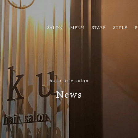
SALON
MENU
STAFF
STYLE
P
haku hair salon
News