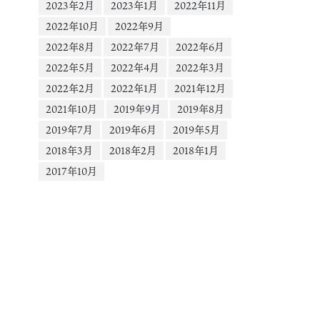
ー
2023年2月
2023年1月
2022年11月
1.cdninstagram.com&_nc_cat=100&vs=1696920304064323_597656164&
2022年10月
2022年9月
0aHJvdWdoX2V2ZXJzdG9yZS9HTjVDOVJVaFpoZ1U1YjhEQUZhcG9pYlY3
2022年8月
2022年7月
2022年6月
AQAoABgAGwGIB3VzZV9vaWwBMRUAACa22tnniNKcQBUCKAJDMywXQAB
FzZWxpbmVfMV92MREAde4HAA%3D%3D&ccb=9-
2022年5月
2022年4月
2022年3月
4&oh=00_AYBXnlLYocDY1O2FnKjoUNqKhzOLyjrDSXLp2fw-
2022年2月
2022年1月
2021年12月
qGlCzg&oe=667D7706&_nc_sid=1d576d&_=1
2021年10月
2019年9月
2019年8月
2019年7月
2019年6月
2019年5月
2018年3月
2018年2月
2018年1月
2017年10月