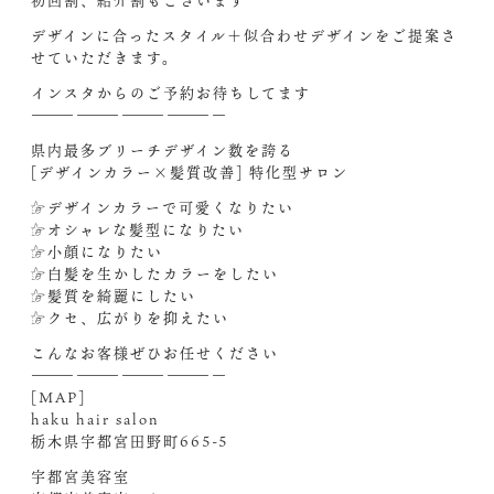
初回割、紹介割もございます
デザインに合ったスタイル＋似合わせデザインをご提案さ
せていただきます。
インスタからのご予約お待ちしてます‍
—————————————
県内最多ブリーチデザイン数を誇る
[デザインカラー×髪質改善] 特化型サロン
☞デザインカラーで可愛くなりたい
☞オシャレな髪型になりたい
☞小顔になりたい
☞白髪を生かしたカラーをしたい
☞髪質を綺麗にしたい
☞クセ、広がりを抑えたい
こんなお客様ぜひお任せください‍
—————————————
[MAP]
haku hair salon
栃木県宇都宮田野町665-5
宇都宮美容室