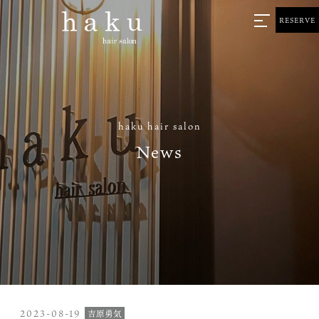
RESERVE
haku hair salon
News
2023-08-19
吉原勇気