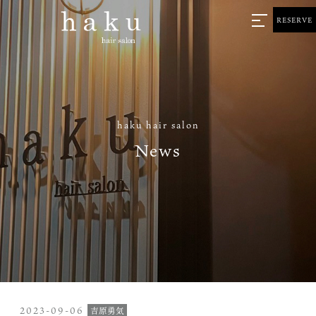
RESERVE
haku hair salon
News
2023-09-06
吉原勇気