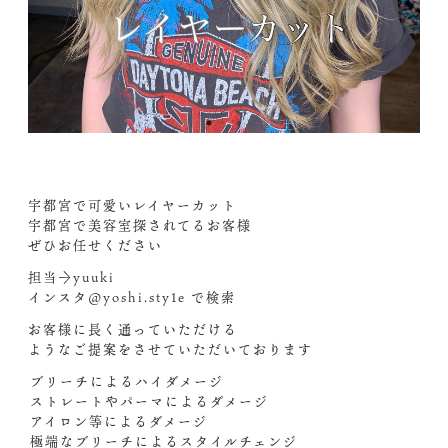
宇都宮で可愛いレイヤーカット︎
宇都宮で美容室探されてるお客様
ぜひお任せください︎
担当→yuuki
インスタ@yoshi.sty1e で検索️
お客様に長く通っていただける
ようなご提案をさせていただいております︎
︎ブリーチによるハイダメージ
︎ストレートやパーマによるダメージ
︎アイロン等によるダメージ
︎極端なブリーチによるスタイルチェンジ