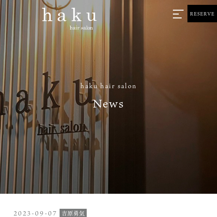
RESERVE
haku hair salon
News
2023-09-07
吉原勇気