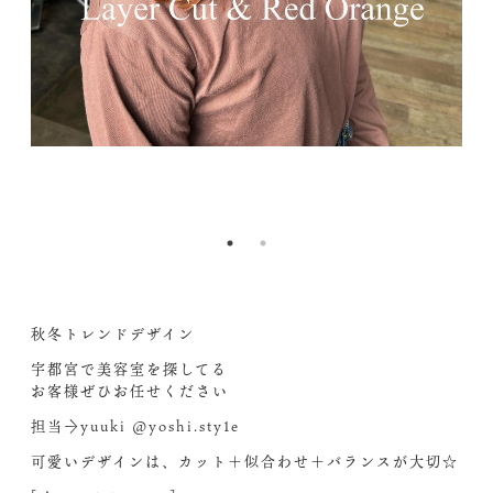
&_
2l
nc
19
1.
a
9
Bg
H
nd
A
b=
L
9-
&o
4
e=
秋冬トレンドデザイン
宇都宮で美容室を探してる
お客様ぜひお任せください‍
担当→yuuki @yoshi.sty1e
可愛いデザインは、カット＋似合わせ＋バランスが大切☆