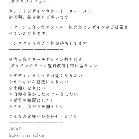
[オススメメニュー]
カット＋デザインカラー＋トリートメント
初回割、紹介割もございます
デザインに合ったスタイル＋似合わせデザインをご提案さ
せていただきます。
インスタからのご予約お待ちしてます‍
—————————————
県内最多ブリーチデザイン数を誇る
[デザインカラー×髪質改善] 特化型サロン
☞デザインカラーで可愛くなりたい
☞オシャレな髪型になりたい
☞小顔になりたい
☞白髪を生かしたカラーをしたい
☞髪質を綺麗にしたい
☞クセ、広がりを抑えたい
こんなお客様ぜひお任せください‍
—————————————
[MAP]
haku hair salon