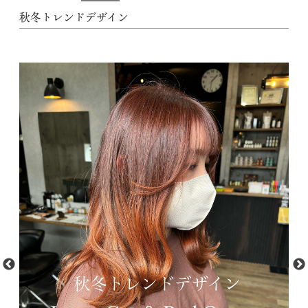
秋冬トレンドデザイン
動
t
M
画
f
プ
フ
レ
1.
ー
Vt
r
ヤ
uH
ー
sX
ef