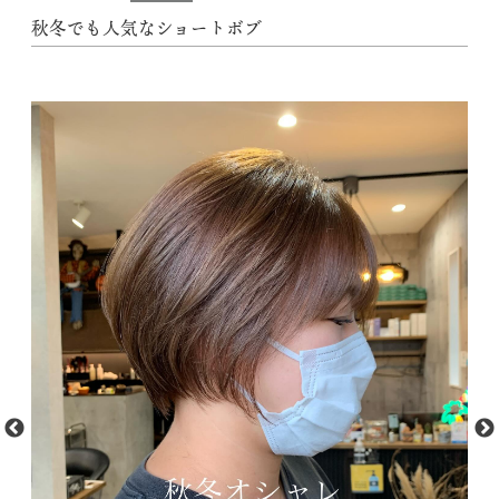
秋冬でも人気なショートボブ︎︎
動
t
M
画
f
プ
フ
レ
Wb
1.
ー
wd
ヤ
nk
o
ー
?