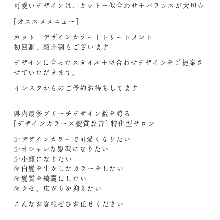
可愛いデザインは、カット＋似合わせ＋バランスが大切☆
[オススメメニュー]
カット＋デザインカラー＋トリートメント
初回割、紹介割もございます
デザインに合ったスタイル＋似合わせデザインをご提案さ
せていただきます。
インスタからのご予約お待ちしてます‍
—————————————
県内最多ブリーチデザイン数を誇る
[デザインカラー×髪質改善] 特化型サロン
☞デザインカラーで可愛くなりたい
☞オシャレな髪型になりたい
☞小顔になりたい
☞白髪を生かしたカラーをしたい
☞髪質を綺麗にしたい
☞クセ、広がりを抑えたい
こんなお客様ぜひお任せください‍
—————————————