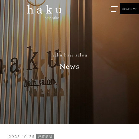
RESERVE
haku hair salon
News
2023-10-25
吉原勇気