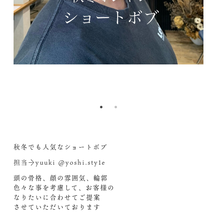
sX
ef
&_
2l
nc
82
1.
Z3
1
Bg
h
z
A
cc
M
b=
&o
4&
e=
秋冬でも人気なショートボブ︎︎
担当→yuuki @yoshi.sty1e
頭の骨格、顔の雰囲気、輪郭
色々な事を考慮して、お客様の
なりたいに合わせてご提案
させていただいております‍