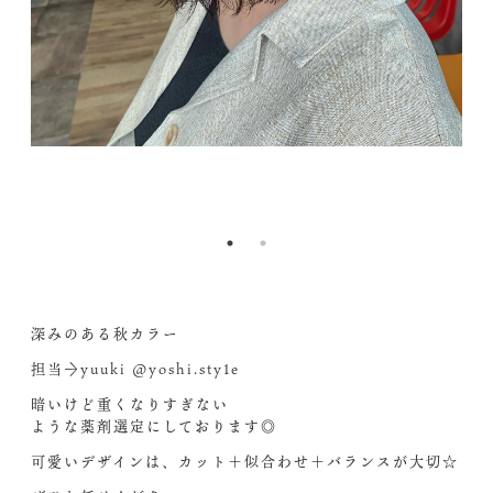
&_
2l
nc
36
1.
bW
&
Bg
h
og
A
b=
x
9-
&o
4&
e=
深みのある秋カラー
担当→yuuki @yoshi.sty1e
暗いけど重くなりすぎない
ような薬剤選定にしております◎
可愛いデザインは、カット＋似合わせ＋バランスが大切☆