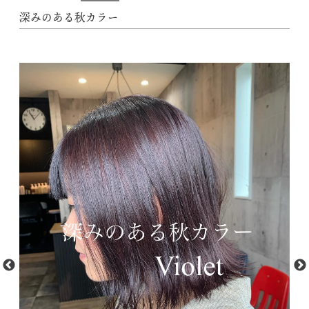
深みのある秋カラー
動
t
M
画
f
プ
フ
レ
1.
ー
Xs
l0
ヤ
T_
ー
sX
ef