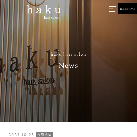
RESERVE
haku hair salon
News
2023-10-25
吉原勇気