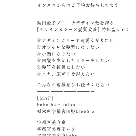
インスタからのご予約お待ちしてます‍
—————————————
県内最多ブリーチデザイン数を誇る
[デザインカラー×髪質改善] 特化型サロン
☞デザインカラーで可愛くなりたい
☞オシャレな髪型になりたい
☞小顔になりたい
☞白髪を生かしたカラーをしたい
☞髪質を綺麗にしたい
☞クセ、広がりを抑えたい
こんなお客様ぜひお任せください‍
—————————————
[MAP]
haku hair salon
栃木県宇都宮田野町665-5
宇都宮美容室
宇都宮美容室ハク
宇都宮美容室haku