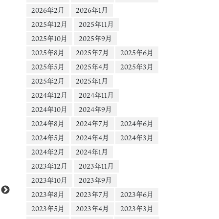
2026年2月
2026年1月
2025年12月
2025年11月
2025年10月
2025年9月
2025年8月
2025年7月
2025年6月
2025年5月
2025年4月
2025年3月
2025年2月
2025年1月
2024年12月
2024年11月
2024年10月
2024年9月
2024年8月
2024年7月
2024年6月
2024年5月
2024年4月
2024年3月
2024年2月
2024年1月
動
Media error: Format(s) not supported or source(s) not found
2023年12月
2023年11月
画
ファイルをダウンロード: https://scontent-nrt1-
プ
2023年10月
2023年9月
1.cdninstagram.com/o1/v/t16/f2/m69/An906UMyH65BbgxaaYJWf5FdTC
レ
2023年8月
2023年7月
2023年6月
jKVXCMN2fxl74RK9bzveluF7mV2hlU1WmzTgVc-0?
ー
2023年5月
2023年4月
2023年3月
efg=eyJ2ZW5jb2RlX3RhZyI6InZ0c192b2RfdXJsZ2VuLmNhcm91c2VsX2l0
ヤ
MjAuZGFzaF9iYXNlbGluZV8xX3YxIn0&_nc_ht=scontent-nrt1-