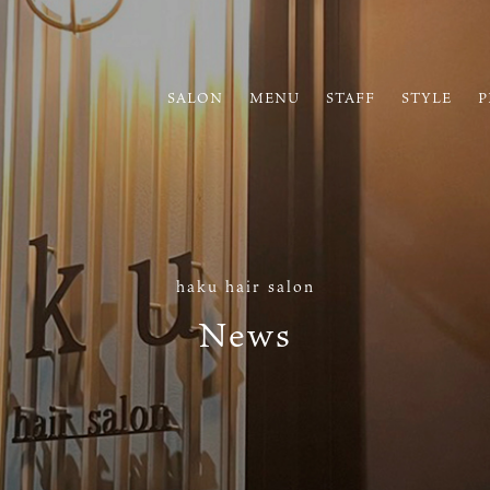
SALON
MENU
STAFF
STYLE
P
haku hair salon
News