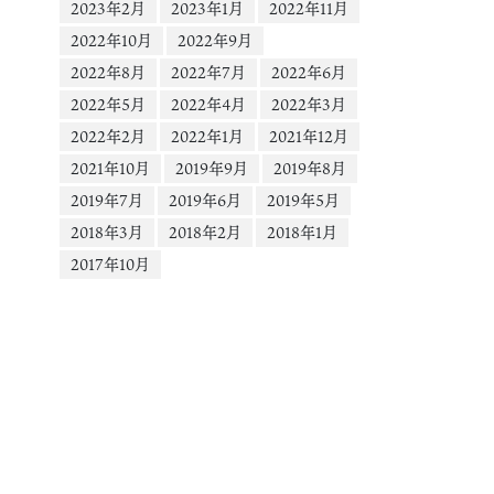
ー
2023年2月
2023年1月
2022年11月
1.cdninstagram.com&_nc_cat=110&vs=1433755660541963_698676618&
2022年10月
2022年9月
0aHJvdWdoX2V2ZXJzdG9yZS9HUEZOR2hpV1UxVjg0TkFMQUc1cEFUd2V3
2022年8月
2022年7月
2022年6月
AQAoABgAGwGIB3VzZV9vaWwBMRUAACaCz9Ov34nvPxUCKAJDMywXQAr
FzZWxpbmVfMV92MREAde4HAA%3D%3D&ccb=9-4&oh=00_AYB0KwIIxZUd
2022年5月
2022年4月
2022年3月
SmaO5YyuG2hgWaw65BqgNVBPy631A&oe=667D59C2&_nc_sid=1d576d&_
2022年2月
2022年1月
2021年12月
2021年10月
2019年9月
2019年8月
2019年7月
2019年6月
2019年5月
2018年3月
2018年2月
2018年1月
2017年10月