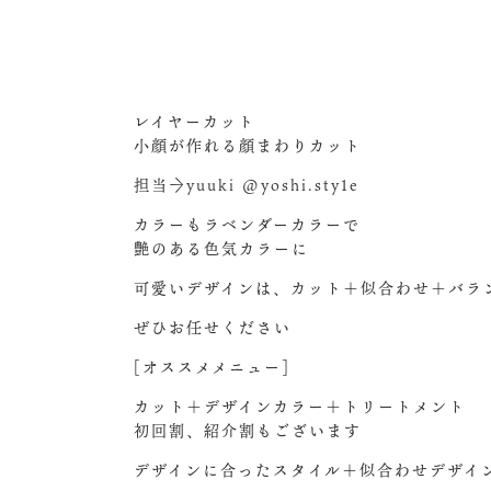
レイヤーカット
小顔が作れる顔まわりカット
担当→yuuki @yoshi.sty1e
カラーもラベンダーカラーで
艶のある色気カラーに︎
可愛いデザインは、カット＋似合わせ＋バラ
ぜひお任せください
[オススメメニュー]
カット＋デザインカラー＋トリートメント
初回割、紹介割もございます
デザインに合ったスタイル＋似合わせデザイ