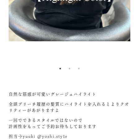
2l
nc
1.
&
n
G
O
cb
4
oe
自然な筋感が可愛いグレージュハイライト︎
全頭ブリーチ履歴の髪質にハイライトを入れるとよりクオ
リティーがあがりますよ
一回でできるスタイルではないので
計画性をもってご予約お待ちしております
担当→yuuki @yoshi.sty1e