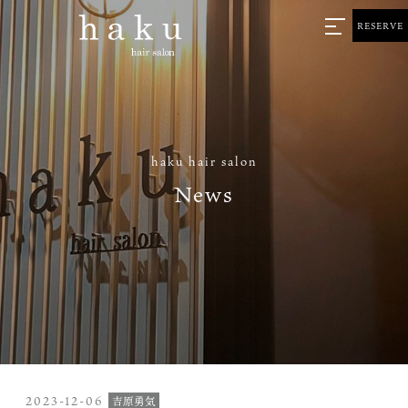
RESERVE
haku hair salon
News
2023-12-06
吉原勇気