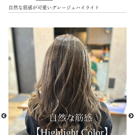
自然な筋感が可愛いグレージュハイライト︎
動
M
画
f
プ
フ
レ
1.
ー
29
ヤ
T
ー
ef