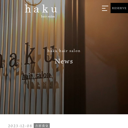
RESERVE
haku hair salon
News
2023-12-08
吉原勇気