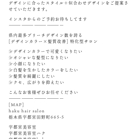
デザインに合ったスタイル＋似合わせデザインをご提案さ
せていただきます。
インスタからのご予約お待ちしてます‍
—————————————
県内最多ブリーチデザイン数を誇る
[デザインカラー×髪質改善] 特化型サロン
☞デザインカラーで可愛くなりたい
☞オシャレな髪型になりたい
☞小顔になりたい
☞白髪を生かしたカラーをしたい
☞髪質を綺麗にしたい
☞クセ、広がりを抑えたい
こんなお客様ぜひお任せください‍
—————————————
[MAP]
haku hair salon
栃木県宇都宮田野町665-5
宇都宮美容室
宇都宮美容室ハク