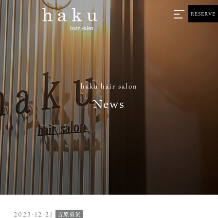
RESERVE
haku hair salon
News
2023-12-21
吉原勇気