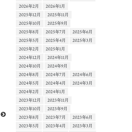
2026年2月
2026年1月
2025年12月
2025年11月
2025年10月
2025年9月
2025年8月
2025年7月
2025年6月
2025年5月
2025年4月
2025年3月
2025年2月
2025年1月
2024年12月
2024年11月
2024年10月
2024年9月
2024年8月
2024年7月
2024年6月
2024年5月
2024年4月
2024年3月
2024年2月
2024年1月
動
Media error: Format(s) not supported or source(s) not found
2023年12月
2023年11月
画
ファイルをダウンロード: https://scontent-nrt1-1.cdninstagram.com/o1/v/t16
プ
2023年10月
2023年9月
EMcSFK6XptLL6ZznMrT5oeeT17NGSJE-kR7wgUxWD-
レ
2023年8月
2023年7月
2023年6月
56r4bQzTch7zy4DEUglIyP7cL1MHpUDEmg64AMFJ7Q?
ー
2023年5月
2023年4月
2023年3月
efg=eyJ2ZW5jb2RlX3RhZyI6InZ0c192b2RfdXJsZ2VuLmNhcm91c2VsX2l0
ヤ
MjAuZGFzaF9iYXNlbGluZV8xX3YxIn0&_nc_ht=scontent-nrt1-