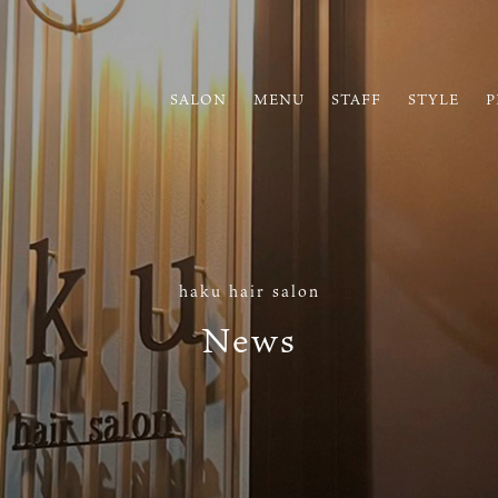
SALON
MENU
STAFF
STYLE
P
haku hair salon
News