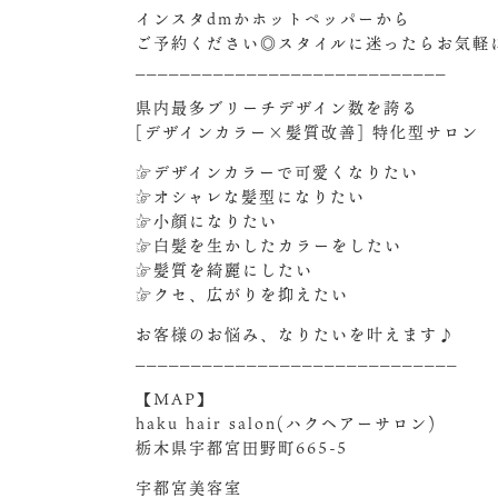
インスタdmかホットペッパーから
ご予約ください◎スタイルに迷ったらお気軽に
____________________________
県内最多ブリーチデザイン数を誇る
[デザインカラー×髪質改善] 特化型サロン
☞デザインカラーで可愛くなりたい
☞オシャレな髪型になりたい
☞小顔になりたい
☞白髪を生かしたカラーをしたい
☞髪質を綺麗にしたい
☞クセ、広がりを抑えたい
お客様のお悩み、なりたいを叶えます♪
_____________________________
【MAP】
haku hair salon(ハクヘアーサロン)
栃木県宇都宮田野町665-5
宇都宮美容室