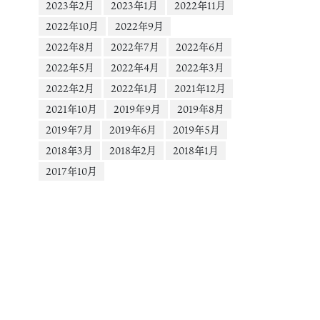
ー
2023年2月
2023年1月
2022年11月
1.cdninstagram.com&_nc_cat=102&vs=1890682284707488_9636775&_n
2022年10月
2022年9月
HJvdWdoX2V2ZXJzdG9yZS9HR19YQ0JtT2RpRmp1S0FaQUJmSEFkM05kc
2022年8月
2022年7月
2022年6月
QAoABgAGwGIB3VzZV9vaWwBMRUAACbej5v9nvK8PxUCKAJDMywXQAG
FzZWxpbmVfMV92MREAde4HAA%3D%3D&ccb=9-4&oh=00_AYAepEmcWvvv
2022年5月
2022年4月
2022年3月
8c_8VDvj56MbM44au0PBgInOQ&oe=667D4E44&_nc_sid=1d576d&_=1
2022年2月
2022年1月
2021年12月
2021年10月
2019年9月
2019年8月
2019年7月
2019年6月
2019年5月
2018年3月
2018年2月
2018年1月
2017年10月