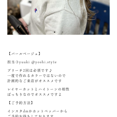
【パールベージュ】
担当→yuuki @yoshi.sty1e
ブリーチ2回は必須です♪
一度で作れるカラーではないので
計画的なご来店がオススメです
レイヤーカットとハイトーンの相性
ばっちりなのでオススメですよ‍
【ご予約方法】
インスタdmかホットペッパーから
ご予約お待ちしております。