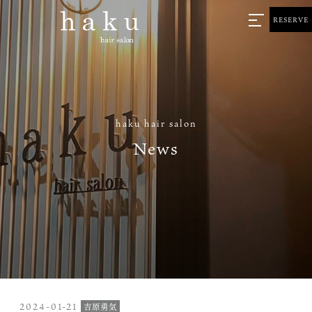
RESERVE
haku hair salon
News
2024-01-21
吉原勇気