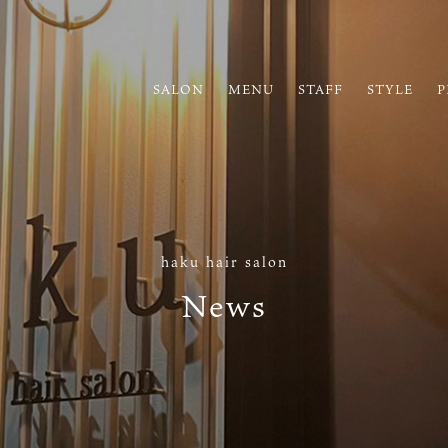
SALON
MENU
STAFF
STYLE
P
haku hair salon
News