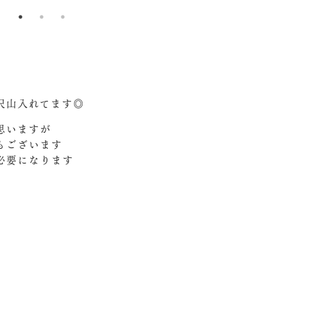
沢山入れてます◎
思いますが
ございます‍
必要になります