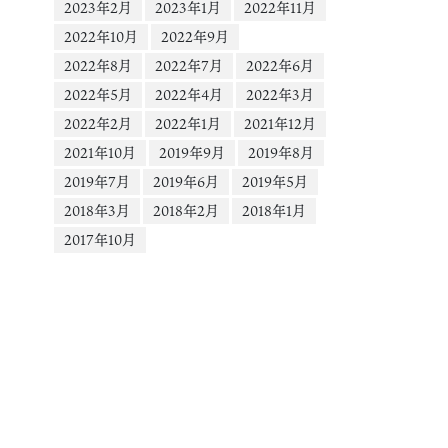
ー
2023年2月
2023年1月
2022年11月
0aHJvdWdoX2V2ZXJzdG9yZS9HSWV6bUJtNFpGWTBoZFVDQUpRcUpjV1
2022年10月
2022年9月
LIAQAoABgAGwGIB3VzZV9vaWwBMRUAACbOwqb%2BtNz5PxUCKAJDMy
2022年8月
2022年7月
2022年6月
Rhc2hfYmFzZWxpbmVfMV92MREAde4HAA%3D%3D&ccb=9-
4&oh=00_AYAakN_LXuF3A3BczazYj7hN4GEdKRtwrQ249f3u8lwAyw&oe=66
2022年5月
2022年4月
2022年3月
&_=1
2022年2月
2022年1月
2021年12月
2021年10月
2019年9月
2019年8月
2019年7月
2019年6月
2019年5月
2018年3月
2018年2月
2018年1月
2017年10月