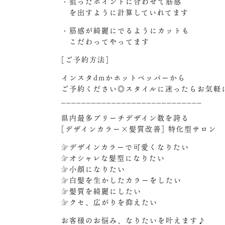
・狙ったポイントに合わせて筋感
を出すように計算していれてます
・筋感が綺麗にでるようにカットも
こだわってやってます
[ご予約方法]
インスタdmかホットペッパーから
ご予約ください◎スタイルに迷ったらお気軽に
____________________________
県内最多ブリーチデザイン数を誇る
[デザインカラー×髪質改善] 特化型サロン
☞デザインカラーで可愛くなりたい
☞オシャレな髪型になりたい
☞小顔になりたい
☞白髪を生かしたカラーをしたい
☞髪質を綺麗にしたい
☞クセ、広がりを抑えたい
お客様のお悩み、なりたいを叶えます♪