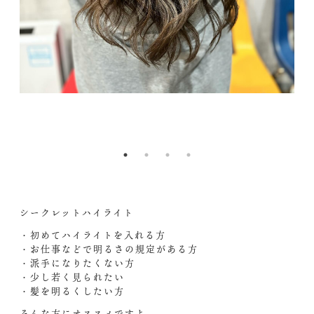
2l
nc
1.
&
t
G
Z
c
7k
シークレットハイライト
・初めてハイライトを入れる方
・お仕事などで明るさの規定がある方
・派手になりたくない方
・少し若く見られたい
・髪を明るくしたい方
そんな方にオススメですよ