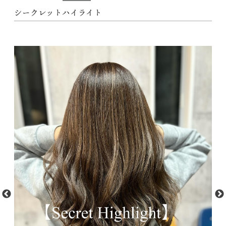
シークレットハイライト
動
M
画
f
プ
フ
レ
1.
ー
St
ヤ
5
ー
ef