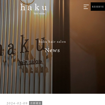
RESERVE
haku hair salon
News
2024-02-09
吉原勇気