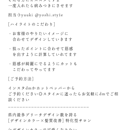
一度入れたら病みつきにさせます
担当→yuuki @yoshi.sty1e
[ハイライトのこだわり]
・お客様のやりたいイメージに
合わせてデザインしていきます
・狙ったポイントに合わせて筋感
を出すように計算していれてます
・筋感が綺麗にでるようにカットも
こだわってやってます
[ご予約方法]
インスタdmかホットペッパーから
ご予約ください◎スタイルに迷ったらお気軽にdmでご相
談ください︎
____________________________
県内最多ブリーチデザイン数を誇る
[デザインカラー×髪質改善] 特化型サロン
☞デザインカラーで可愛くなりたい