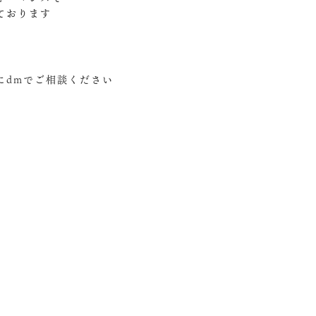
おります‍
dmでご相談ください︎