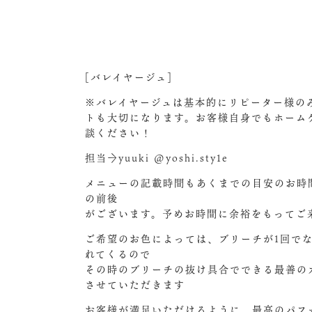
[バレイヤージュ]
※バレイヤージュは基本的にリピーター様の
トも大切になります。お客様自身でもホーム
談ください！
担当→yuuki @yoshi.sty1e
メニューの記載時間もあくまでの目安のお時
の前後
がございます。予めお時間に余裕をもってご
ご希望のお色によっては、ブリーチが1回で
れてくるので
その時のブリーチの抜け具合でできる最善の
させていただきます‍
お客様が満足いただけるように、最高のパフ