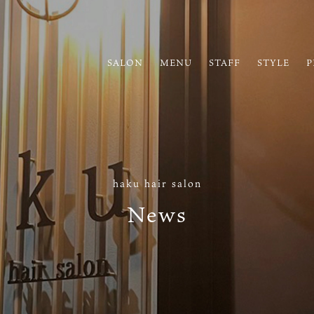
SALON
MENU
STAFF
STYLE
P
haku hair salon
News