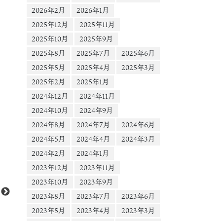
2026年2月
2026年1月
2025年12月
2025年11月
2025年10月
2025年9月
2025年8月
2025年7月
2025年6月
2025年5月
2025年4月
2025年3月
2025年2月
2025年1月
2024年12月
2024年11月
2024年10月
2024年9月
2024年8月
2024年7月
2024年6月
2024年5月
2024年4月
2024年3月
2024年2月
2024年1月
動
Media error: Format(s) not supported or source(s) not found
2023年12月
2023年11月
画
ファイルをダウンロード: https://scontent-nrt1-
プ
2023年10月
2023年9月
1.cdninstagram.com/o1/v/t16/f2/m69/An_Ho8ND1gSdPeBwGbZYm5CSlzr
レ
2023年8月
2023年7月
2023年6月
aO0AQ7-ygTHOnF6bu0As4DxDFfDV52jq1e6Ikwc?
ー
2023年5月
2023年4月
2023年3月
efg=eyJ2ZW5jb2RlX3RhZyI6InZ0c192b2RfdXJsZ2VuLmNhcm91c2VsX2l0
ヤ
MjAuZGFzaF9iYXNlbGluZV8xX3YxIn0&_nc_ht=scontent-nrt1-