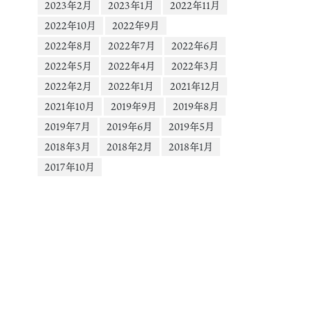
ー
2023年2月
2023年1月
2022年11月
1.cdninstagram.com&_nc_cat=109&vs=242958622226203_3233552901&
2022年10月
2022年9月
0aHJvdWdoX2V2ZXJzdG9yZS9HTHdJeFJuVldKdFZKUklJQUZQQ3VwaUtK
2022年8月
2022年7月
2022年6月
AQAoABgAGwGIB3VzZV9vaWwBMRUAACb%2BrqLfrrXhQBUCKAJDMywXP
hfYmFzZWxpbmVfMV92MREAde4HAA%3D%3D&ccb=9-
2022年5月
2022年4月
2022年3月
4&oh=00_AYDPMc79Y5FAJyMUG9xBd_OwEsaPwgW0zXVYNJPgLKBTiw&oe=
2022年2月
2022年1月
2021年12月
76d&_=1
2021年10月
2019年9月
2019年8月
2019年7月
2019年6月
2019年5月
2018年3月
2018年2月
2018年1月
2017年10月