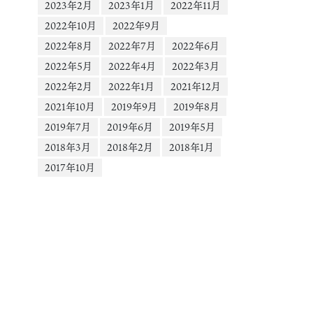
ー
2023年2月
2023年1月
2022年11月
1.cdninstagram.com&_nc_cat=108&vs=1010997263918177_397511048&
2022年10月
2022年9月
0aHJvdWdoX2V2ZXJzdG9yZS9HQU9ndWhwcFcwcG5CQVFGQUl3bDZHQi
2022年8月
2022年7月
2022年6月
LIAQAoABgAGwGIB3VzZV9vaWwBMRUAACbygbCW2tD6PxUCKAJDMywXQ
mFzZWxpbmVfMV92MREAde4HAA%3D%3D&ccb=9-4&oh=00_AYB6X-
2022年5月
2022年4月
2022年3月
7vhkWzzmPLCKrfcaNkDuzFAkcuofLM1KOX1Qp-PQ&oe=667D79D4&_nc_si
2022年2月
2022年1月
2021年12月
2021年10月
2019年9月
2019年8月
2019年7月
2019年6月
2019年5月
2018年3月
2018年2月
2018年1月
2017年10月