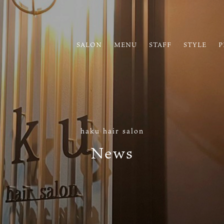
SALON
MENU
STAFF
STYLE
P
haku hair salon
News