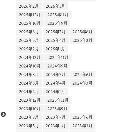
2026年2月
2026年1月
2025年12月
2025年11月
2025年10月
2025年9月
2025年8月
2025年7月
2025年6月
2025年5月
2025年4月
2025年3月
2025年2月
2025年1月
2024年12月
2024年11月
2024年10月
2024年9月
2024年8月
2024年7月
2024年6月
2024年5月
2024年4月
2024年3月
2024年2月
2024年1月
動
Media error: Format(s) not supported or source(s) not found
2023年12月
2023年11月
画
ファイルをダウンロード: https://scontent-nrt1-
プ
2023年10月
2023年9月
1.cdninstagram.com/o1/v/t16/f2/m69/An9GUmbeowPu7YEPQRnKYHBlk5
レ
2023年8月
2023年7月
2023年6月
v9SKEZYZ0MieLfSd_Wta86tWTFak1G5LK1rHDKAzE4tvN4bLgIS?
ー
2023年5月
2023年4月
2023年3月
efg=eyJ2ZW5jb2RlX3RhZyI6InZ0c192b2RfdXJsZ2VuLmNhcm91c2VsX2l0
ヤ
MjAuZGFzaF9iYXNlbGluZV8xX3YxIn0&_nc_ht=scontent-nrt1-