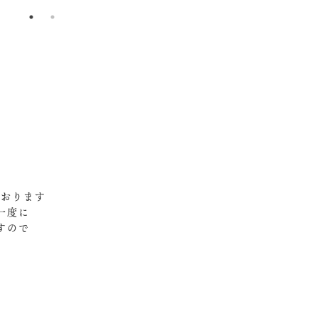
おります‍
一度に
すので