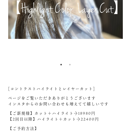
&_
2l
nc
7&
1.
Jo
_
AG
X
z
w
-
M
4&
3E
[コントラストハイライトとレイヤーカット]
ページをご覧いただきありがとうございます
インスタからのお問い合わせも増えてて嬉しいです‍
【ご新規様】カット＋ハイライト→18980円
【2回目以降】ハイライト＋カット→22400円
【ご予約方法】