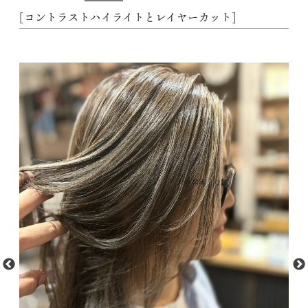
[コントラストハイライトとレイヤーカット]
動
t
M
画
f
プ
フ
レ
1.
ー
N5
ヤ
Vp
ー
sX
ef