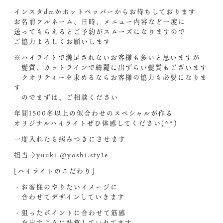
インスタdmかホットペッパーからお待ちしております‍
お名前フルネーム、日時、メニュー内容など一度に
送ってもらえるとご予約がスムーズになりますので
ご協力よろしくお願いします
※ハイライトで満足されないお客様も多いと思いますが
髪質、カットラインで綺麗に出ずらい髪質もございます‍
クオリティーを求めるならお客様の協力も必要になりま
す
のでまずは、ご相談ください‍
年間1500名以上の似合わせのスペシャルが作る
オリジナルハイライトぜひ体感してください(^^)
一度入れたら病みつきにさせます
担当→yuuki @yoshi.sty1e
[ハイライトのこだわり]
・お客様のやりたいイメージに
合わせてデザインしていきます
・狙ったポイントに合わせて筋感
を出すように計算していれてます