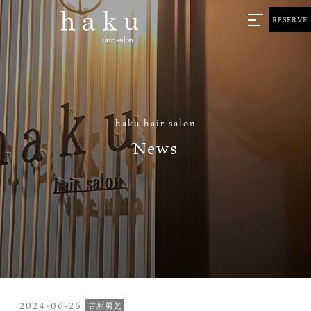
RESERVE
haku hair salon
News
2024-06-26
吉原勇気