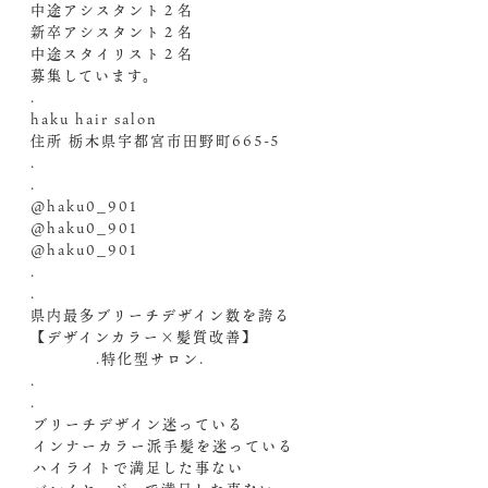
中途アシスタント２名
新卒アシスタント２名
中途スタイリスト２名
募集しています。
.
haku hair salon
住所 栃木県宇都宮市田野町665-5
.
.
@haku0_901
@haku0_901
@haku0_901
.
.
県内最多ブリーチデザイン数を誇る
【デザインカラー×髪質改善】
.特化型サロン.
.
.
️ブリーチデザイン迷っている
️インナーカラー派手髪を迷っている
️ハイライトで満足した事ない