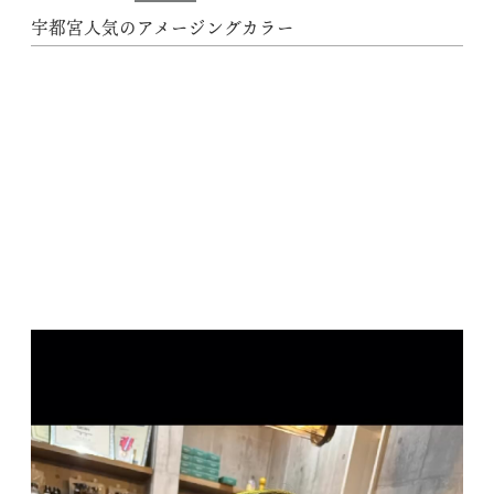
宇都宮人気のアメージングカラー
動
画
プ
レ
ー
ヤ
ー