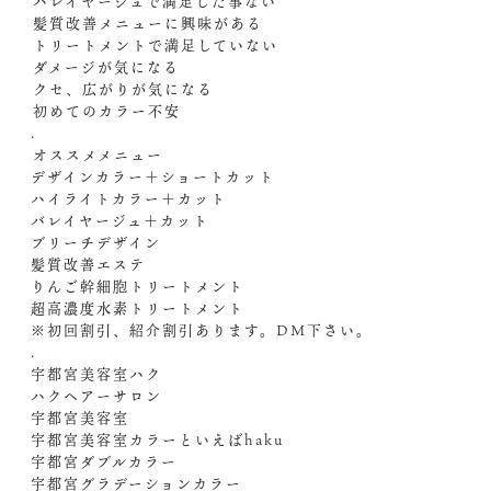
️バレイヤージュで満足した事ない
️髪質改善メニューに興味がある
️トリートメントで満足していない
️ダメージが気になる
️クセ、広がりが気になる
️初めてのカラー不安
.
️オススメメニュー️
デザインカラー＋ショートカット
ハイライトカラー＋カット
バレイヤージュ＋カット
ブリーチデザイン
髪質改善エステ
りんご幹細胞トリートメント
超高濃度水素トリートメント
※初回割引、紹介割引あります。︎DM下さい。
.
宇都宮美容室ハク
ハクヘアーサロン
宇都宮美容室
宇都宮美容室カラーといえばhaku
宇都宮ダブルカラー
宇都宮グラデーションカラー