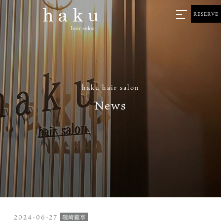
RESERVE
haku hair salon
News
2024-06-27
磯崎範享