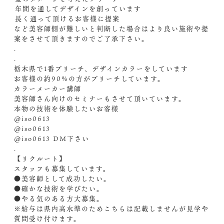
️年間を通してデザインを創っています
️長く通って頂けるお客様に提案
など美容師側が難しいと判断した場合はより良い施術や提
案をさせて頂きますのでご了承下さい。
.
.
栃木県で1番ブリーチ、デザインカラーをしています
お客様の約90%の方がブリーチしています。
カラーメーカー講師
美容師さん向けのセミナーもさせて頂いています。
本物の技術を体験したいお客様
@iso0613
@iso0613
@iso0613 ︎DM️下さい
.
【リクルート】
スタッフも募集しています。
●美容師として成功したい。
●確かな技術を学びたい。
●やる気のある方大募集。
※給与は県内高水準のためこちらは記載しませんが見学や
質問受け付けます。