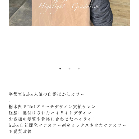
2
Bf
1.
&
d
G
3
4
oe
宇都宮haku人気の白髪ぼかしカラー
.
栃木県でNo1ブリーチデザイン実績サロン
経験に裏付けされたハイライトデザイン
お客様の髪質や骨格に合わせたハイライト
haku自社開発ケアカラー剤をミックスさせたケアカラー
で髪質改善