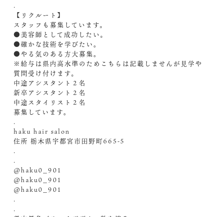
.
【リクルート】
スタッフも募集しています。
●美容師として成功したい。
●確かな技術を学びたい。
●やる気のある方大募集。
※給与は県内高水準のためこちらは記載しませんが見学や
質問受け付けます。
中途アシスタント２名
新卒アシスタント２名
中途スタイリスト２名
募集しています。
.
haku hair salon
住所 栃木県宇都宮市田野町665-5
.
.
@haku0_901
@haku0_901
@haku0_901
.
.