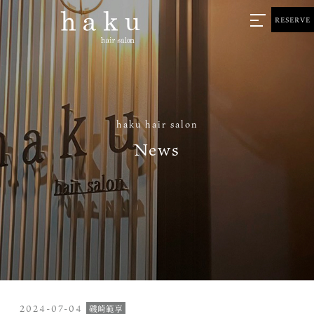
RESERVE
haku hair salon
News
2024-07-04
磯崎範享