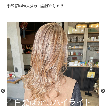
宇都宮haku人気の白髪ぼかしカラー
動
M
画
f
プ
フ
レ
1.
ー
Y
ヤ
vx
ー
ef